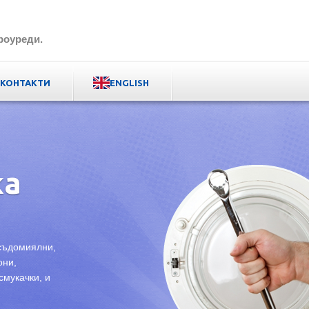
роуреди.
КОНТАКТИ
ENGLISH
ка
 съдомиялни,
они,
смукачки, и