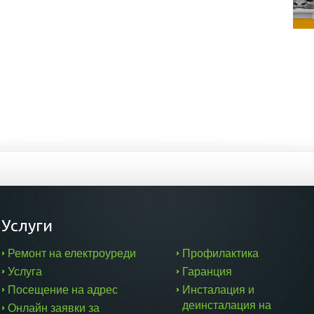
Услуги
Ремонт на електроуреди
Профилактика
Услуга
Гаранция
Посещение на адрес
Инсталация и
деинсталация на
Онлайн заявки за