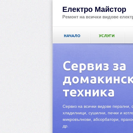
Електро Майстор
Ремонт на всички видове елект
НАЧАЛО
УСЛУГИ
Сервиз за
домакинс
техника
Сервиз на всички видове перални,
хладилници, сушилни, печки и котл
микровълнови, абсорбатори, прахо
др.