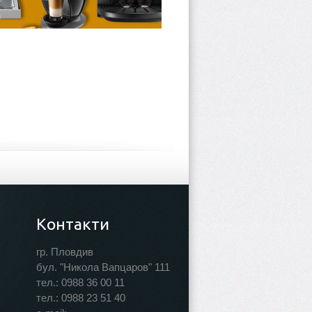
Контакти
гр. Пловдив
бул. "Никола Вапцаров" 111
тел.:
0988 36 00 11
тел.:
0988 23 51 40