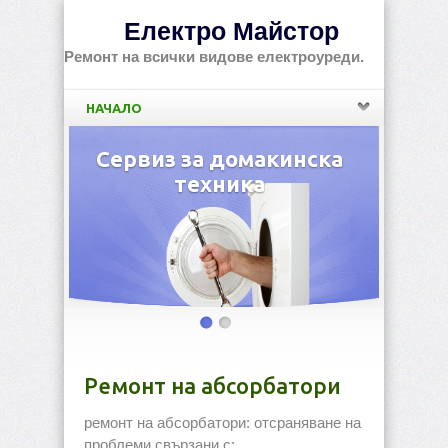
Електро Майстор
Ремонт на всички видове електроуреди.
НАЧАЛО
ес
Сервиз за домакинска
По
техника
Ремонт на абсорбатори
ремонт на абсорбатори: отсраняване на
проблеми свързани с: