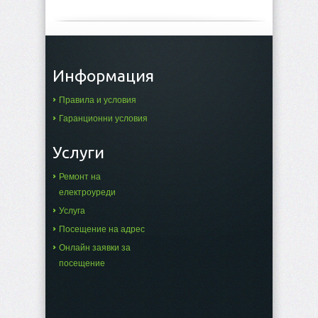
Информация
Правила и условия
Гаранционни условия
Услуги
Ремонт на
електроуреди
Услуга
Посещение на адрес
Онлайн заявки за
посещение