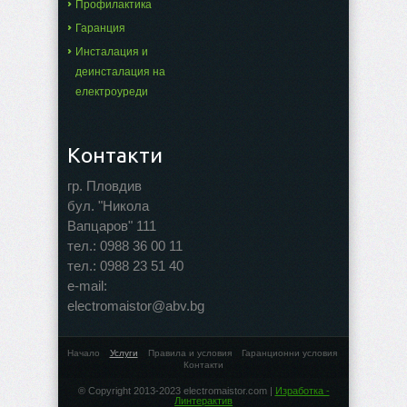
Профилактика
Гаранция
Инсталация и
деинсталация на
електроуреди
Контакти
гр. Пловдив
бул. "Никола
Вапцаров" 111
тел.:
0988 36 00 11
тел.:
0988 23 51 40
е-mail:
electromaistor@abv.bg
Начало
Услуги
Правила и условия
Гаранционни условия
Контакти
® Copyright 2013-2023 electromaistor.com |
Изработка -
Линтерактив